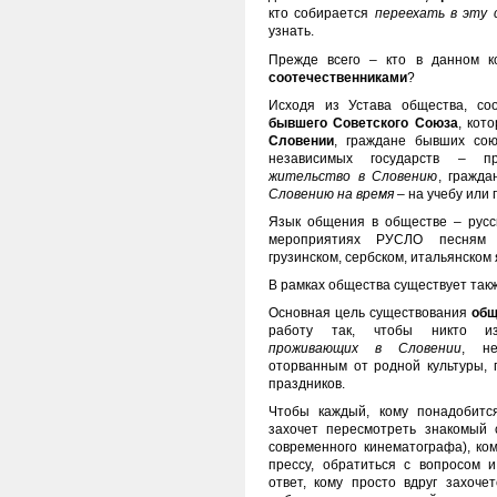
кто собирается
переехать в эту 
узнать.
Прежде всего – кто в данном к
соотечественниками
?
Исходя из Устава общества, со
бывшего Советского Союза
, кот
Словении
, граждане бывших сою
независимых государств – п
жительство в Словению
, гражда
Словению на время
– на учебу или 
Язык общения в обществе – русс
мероприятиях РУСЛО песням н
грузинском, сербском, итальянском 
В рамках общества существует так
Основная цель существования
общ
работу так, чтобы никто из
проживающих в Словении
, не
оторванным от родной культуры,
праздников.
Чтобы каждый, кому понадобитс
захочет пересмотреть знакомый 
современного кинематографа), ко
прессу, обратиться с вопросом 
ответ, кому просто вдруг захоч