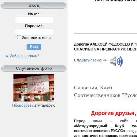
Вход
Имя:
*
Пароль:
*
Запомнить меня
Дорогие АЛЕКСЕЙ ФЕДОСЕЕВ И 
СПАСИБО ЗА ПРЕКРАСНУЮ ПЕСН
Забыли пароль?
Слушать песню:
->
Случайное фото
Словения, Клуб
Соотечественников "Русл
Посмотреть
эту галерею
Дорогие друзья,
Перед вами – сайт об
«Международный Клуб сла
соотечественников РУСЛО»
, созд
для
соотечественников, прожива