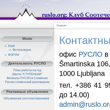
Главная
Контактн
Меню
Клуб
Фотогалерея
офис
РУСЛО
в
ФОРУМ
Šmartinska 106
Деятельность РУСЛО
План работы на год
1000 Ljubljana
Школа "СТУПЕНЬКИ"
Филиалы РУСЛО в Словении
Русско-словенский разговорник
тел. +386 41 9
Рекламные объявления
до 14.00)
Объявления соотечественников
admin@ruslo.or