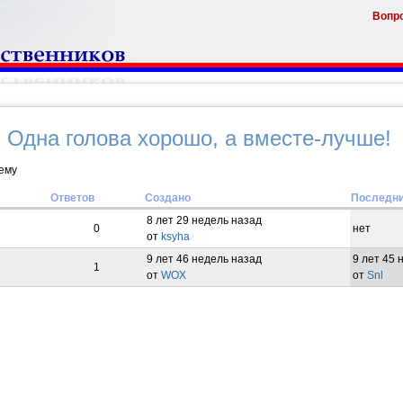
Вопр
 Одна голова хорошо, а вместе-лучше!
тему
Ответов
Создано
Последни
8 лет 29 недель назад
0
нет
от
ksyha
9 лет 46 недель назад
9 лет 45 
1
от
WOX
от
Snl