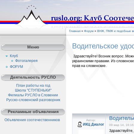
Главная
»
Форум
»
ВНЖ, ПМЖ и подобные во
Водительское удо
Меню
Клуб
Здравствуйте! Возник вопрос .Можн
Фотогалерея
украинскими правами. Из словенски
прав на словенские.
ФОРУМ
Деятельность РУСЛО
План работы на год
Школа "СТУПЕНЬКИ"
Филиалы РУСЛО в Словении
Русско-словенский разговорник
Рекламные объявления
Водитель
Объявления соотечественников
Автор:
ИКЦ Диалог
09 мар 14, 16:16
Здравствуйте,