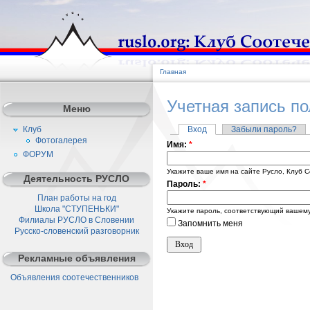
Главная
Учетная запись п
Меню
Клуб
Вход
Забыли пароль?
Фотогалерея
Имя:
*
ФОРУМ
Укажите ваше имя на сайте Русло, Клуб С
Деятельность РУСЛО
Пароль:
*
План работы на год
Школа "СТУПЕНЬКИ"
Укажите пароль, соответствующий вашему
Филиалы РУСЛО в Словении
Запомнить меня
Русско-словенский разговорник
Рекламные объявления
Объявления соотечественников