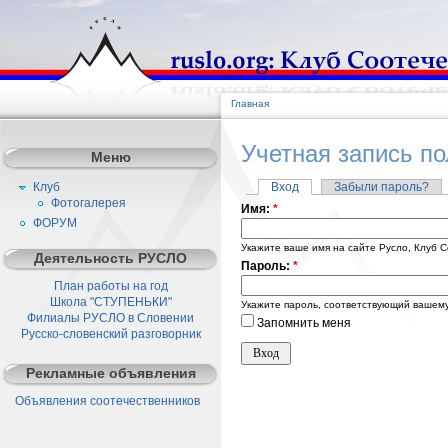
Главная
Учетная запись п
Меню
Клуб
Вход
Забыли пароль?
Фотогалерея
Имя:
*
ФОРУМ
Укажите ваше имя на сайте Русло, Клуб С
Деятельность РУСЛО
Пароль:
*
План работы на год
Школа "СТУПЕНЬКИ"
Укажите пароль, соответствующий вашему
Филиалы РУСЛО в Словении
Запомнить меня
Русско-словенский разговорник
Рекламные объявления
Объявления соотечественников