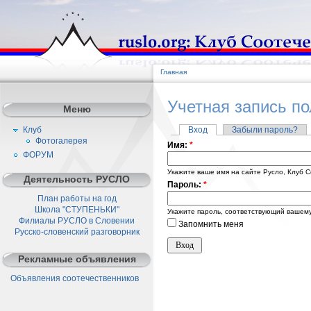
Главная
Учетная запись п
Меню
Клуб
Вход
Забыли пароль?
Фотогалерея
Имя:
*
ФОРУМ
Укажите ваше имя на сайте Русло, Клуб С
Деятельность РУСЛО
Пароль:
*
План работы на год
Школа "СТУПЕНЬКИ"
Укажите пароль, соответствующий вашему
Филиалы РУСЛО в Словении
Запомнить меня
Русско-словенский разговорник
Рекламные объявления
Объявления соотечественников