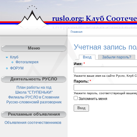
Главная
Учетная запись п
Меню
Клуб
Вход
Забыли пароль?
Фотогалерея
Имя:
*
ФОРУМ
Укажите ваше имя на сайте Русло, Клуб С
Деятельность РУСЛО
Пароль:
*
План работы на год
Школа "СТУПЕНЬКИ"
Укажите пароль, соответствующий вашему
Филиалы РУСЛО в Словении
Запомнить меня
Русско-словенский разговорник
Рекламные объявления
Объявления соотечественников