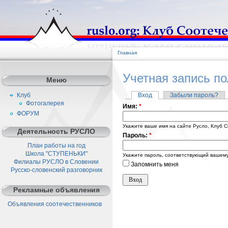
Главная
Учетная запись п
Меню
Клуб
Вход
Забыли пароль?
Фотогалерея
Имя:
*
ФОРУМ
Укажите ваше имя на сайте Русло, Клуб С
Деятельность РУСЛО
Пароль:
*
План работы на год
Школа "СТУПЕНЬКИ"
Укажите пароль, соответствующий вашему
Филиалы РУСЛО в Словении
Запомнить меня
Русско-словенский разговорник
Рекламные объявления
Объявления соотечественников