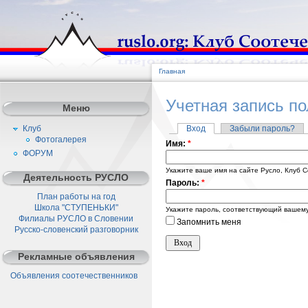
Главная
Учетная запись п
Меню
Клуб
Вход
Забыли пароль?
Фотогалерея
Имя:
*
ФОРУМ
Укажите ваше имя на сайте Русло, Клуб С
Деятельность РУСЛО
Пароль:
*
План работы на год
Школа "СТУПЕНЬКИ"
Укажите пароль, соответствующий вашему
Филиалы РУСЛО в Словении
Запомнить меня
Русско-словенский разговорник
Рекламные объявления
Объявления соотечественников