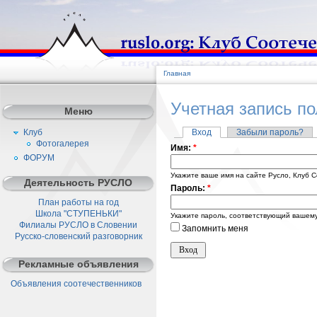
Главная
Учетная запись п
Меню
Клуб
Вход
Забыли пароль?
Фотогалерея
Имя:
*
ФОРУМ
Укажите ваше имя на сайте Русло, Клуб С
Деятельность РУСЛО
Пароль:
*
План работы на год
Школа "СТУПЕНЬКИ"
Укажите пароль, соответствующий вашему
Филиалы РУСЛО в Словении
Запомнить меня
Русско-словенский разговорник
Рекламные объявления
Объявления соотечественников