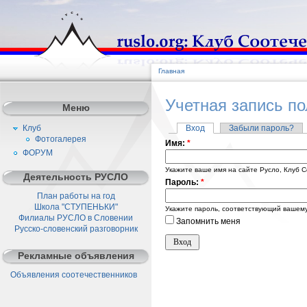
Главная
Учетная запись п
Меню
Клуб
Вход
Забыли пароль?
Фотогалерея
Имя:
*
ФОРУМ
Укажите ваше имя на сайте Русло, Клуб С
Деятельность РУСЛО
Пароль:
*
План работы на год
Школа "СТУПЕНЬКИ"
Укажите пароль, соответствующий вашему
Филиалы РУСЛО в Словении
Запомнить меня
Русско-словенский разговорник
Рекламные объявления
Объявления соотечественников