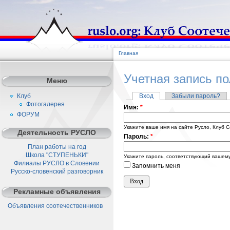
Главная
Учетная запись п
Меню
Клуб
Вход
Забыли пароль?
Фотогалерея
Имя:
*
ФОРУМ
Укажите ваше имя на сайте Русло, Клуб С
Деятельность РУСЛО
Пароль:
*
План работы на год
Школа "СТУПЕНЬКИ"
Укажите пароль, соответствующий вашему
Филиалы РУСЛО в Словении
Запомнить меня
Русско-словенский разговорник
Рекламные объявления
Объявления соотечественников