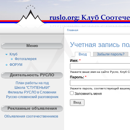
Главная
Учетная запись п
Меню
Клуб
Вход
Забыли пароль?
Фотогалерея
Имя:
*
ФОРУМ
Укажите ваше имя на сайте Русло, Клуб С
Деятельность РУСЛО
Пароль:
*
План работы на год
Школа "СТУПЕНЬКИ"
Укажите пароль, соответствующий вашему
Филиалы РУСЛО в Словении
Запомнить меня
Русско-словенский разговорник
Рекламные объявления
Объявления соотечественников