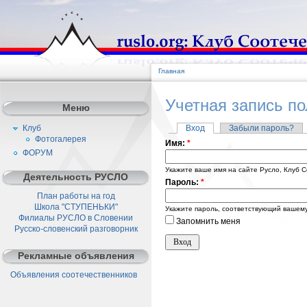
Главная
Учетная запись п
Меню
Клуб
Вход
Забыли пароль?
Фотогалерея
Имя:
*
ФОРУМ
Укажите ваше имя на сайте Русло, Клуб С
Деятельность РУСЛО
Пароль:
*
План работы на год
Школа "СТУПЕНЬКИ"
Укажите пароль, соответствующий вашему
Филиалы РУСЛО в Словении
Запомнить меня
Русско-словенский разговорник
Рекламные объявления
Объявления соотечественников