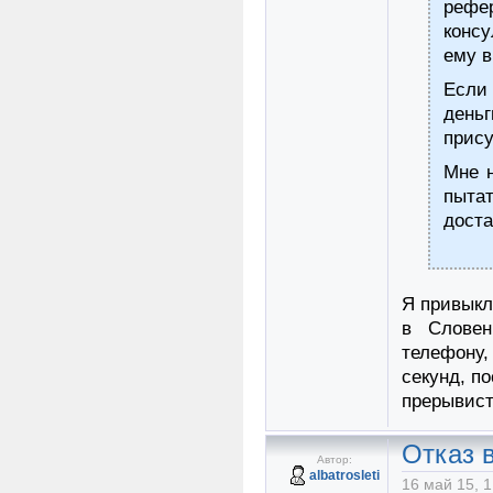
рефер
консу
ему в
Если 
день
прису
Мне н
пыта
доста
Я привыкл
в Словен
телефону,
секунд, п
прерывист
Отказ в
Автор:
albatrosleti
16 май 15, 1