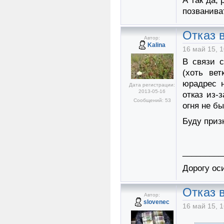
А так да,
позваниват
Отказ в
Автор:
Kalina
16 май 15, 1
В связи 
(хоть ве
юрадрес 
Дата регистрации:
2013-05-16
отказ из-
Сообщений: 53
огня не б
Буду приз
_________
Дорогу ос
Отказ в
Автор:
slovenec
16 май 15, 1