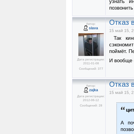
узнать и
позвонить
Отказ в
Автор:
slava
15 май 15, 2
Так кинь
сэкономи
поймёт. П
Дата регистрации:
И вообще 
2011-01-08
Сообщений: 377
Отказ в
Автор:
zajka
15 май 15, 2
Дата регистрации:
2012-06-12
Сообщений: 28
ци
А по
позв