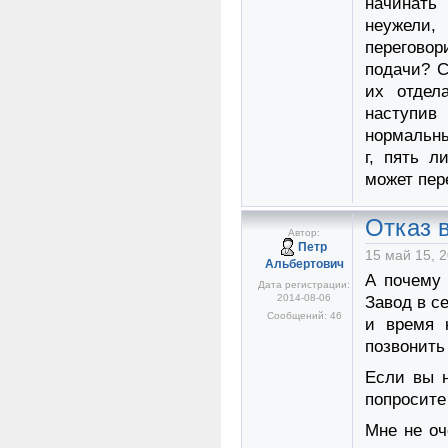
начинать 
неужели,
перегово
подачи? С
их отдел
наступив
нормальны
г, пять л
может пер
Отказ в
Автор:
Петр
15 май 15, 2
Альбертович
А почему
Дата регистрации:
2014-08-06
Завод в с
Сообщений: 46
и время 
позвонить
Если вы н
попросите
Мне не оч