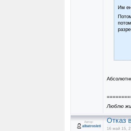
Им ен
Пото
пото
разр
Абсолютно
========
Люблю жиз
Отказ в
Автор:
albatrosleti
16 май 15, 2