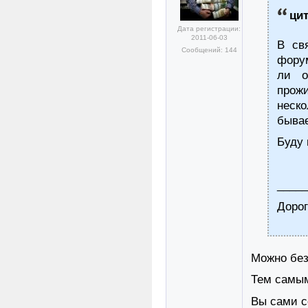
ци
Дата регистрации:
2011-06-03
В св
Сообщений: 144
форум
ли о
прож
неск
бывае
Буду 
_____
Дорог
Можно без
Тем самым
Вы сами с