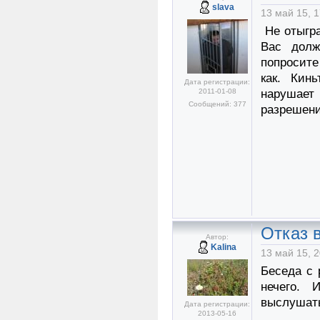
slava
13 май 15, 1
Не отыгра
Вас долж
попросите
как. Кин
Дата регистрации:
2011-01-08
нарушает
Сообщений: 377
разрешени
Отказ в
Автор:
Kalina
13 май 15, 2
Беседа с 
нечего. 
выслушат
Дата регистрации:
2013-05-16