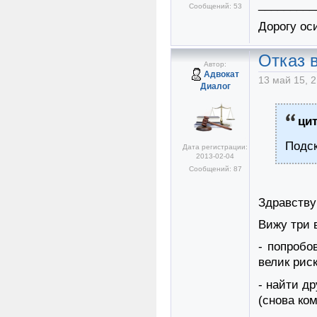
_________
Сообщений: 53
Дорогу ос
Отказ в
Автор:
Адвокат
13 май 15, 2
Диалог
ци
Подск
Дата регистрации:
2013-02-04
Сообщений: 87
Здравству
Вижу три 
- попробо
велик риск
- найти д
(снова ко