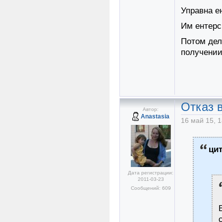
Управна е
Им ентерс
Потом дел
получении
Отказ в
Автор:
Anastasia
16 май 15, 1
ци
Дата регистрации:
2011-03-23
Сообщений: 609