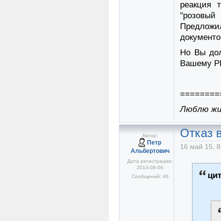
реакция 
"розовый
Предложил
документо
Но Вы дол
Вашему РР
========
Люблю жиз
Отказ в
Автор:
Петр
16 май 15, 8
Альбертович
Дата регистрации:
2014-08-06
ци
Сообщений: 46