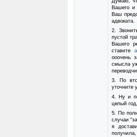
Думаю, ч
Вашего и 
Ваш предс
адвоката.
2. Звонит
пустой тр
Вашего р
ставите
a
ооочень з
смысла уж
переводчи
3. По вт
уточните у
4. Ну и п
целый год
5. По пол
случаи "з
я достав
получила, 