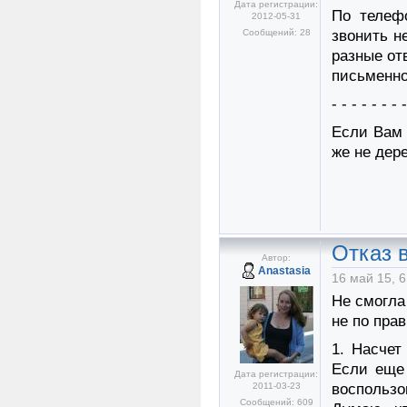
Дата регистрации:
По телеф
2012-05-31
Сообщений: 28
звонить н
разные от
письменно
- - - - - - - 
Если Вам 
же не дер
Отказ в
Автор:
Anastasia
16 май 15, 6
Не смогла
не по пра
1. Насчет
Если еще
Дата регистрации:
2011-03-23
воспользо
Сообщений: 609