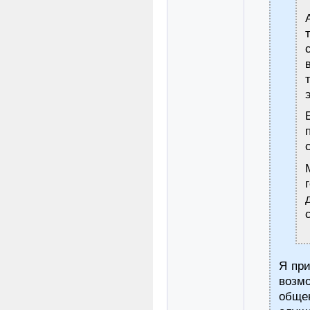
Я при
возмо
общен