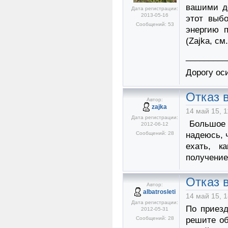
вашими д
Дата регистрации:
2013-05-16
этот выб
Сообщений: 53
энергию 
(Zajka, см
_________
Дорогу ос
Отказ в
Автор:
zajka
14 май 15, 1
Дата регистрации:
Большое в
2012-06-12
Сообщений: 28
надеюсь, 
ехать, к
получение
Отказ в
Автор:
albatrosleti
14 май 15, 1
Дата регистрации:
По приезд
2012-05-31
Сообщений: 28
решите об