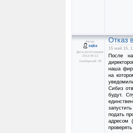
Отказ в
Автор:
zajka
15 май 15, 1
Дата регистрации:
После на
2012-06-12
Сообщений: 28
директоро
наша фирм
на котор
уведомили
Сибиз отв
будут. С
единстве
запустить 
подать пр
адресом 
проверят