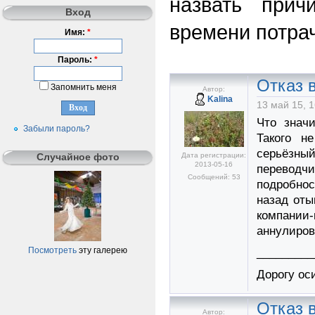
назвать прич
Вход
времени потра
Имя:
*
Пароль:
*
Отказ в
Запомнить меня
Автор:
Kalina
13 май 15, 1
Что знач
Забыли пароль?
Такого н
серьёзный
Дата регистрации:
Случайное фото
2013-05-16
перевод
Сообщений: 53
подробнос
назад оты
компании-
аннулиров
Посмотреть
эту галерею
_________
Дорогу ос
Отказ в
Автор: