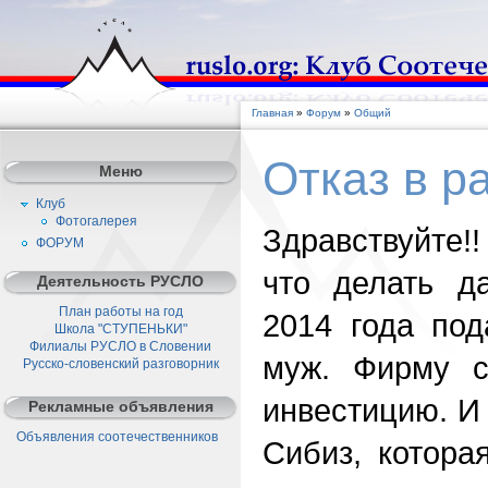
Главная
»
Форум
»
Общий
Отказ в р
Меню
Клуб
Фотогалерея
Здравствуйте!
ФОРУМ
что делать д
Деятельность РУСЛО
План работы на год
2014 года по
Школа "СТУПЕНЬКИ"
Филиалы РУСЛО в Словении
муж. Фирму с
Русско-словенский разговорник
инвестицию. И 
Рекламные объявления
Объявления соотечественников
Сибиз, котора