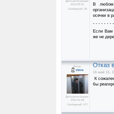
Дата регистрации:
В любом 
2012-05-31
Сообщений: 28
организац
осечки в 
- - - - - - - 
Если Вам 
же не дер
Отказ в
Автор:
slava
16 май 15, 2
К сожален
бы реагир
Дата регистрации:
2011-01-08
Сообщений: 377