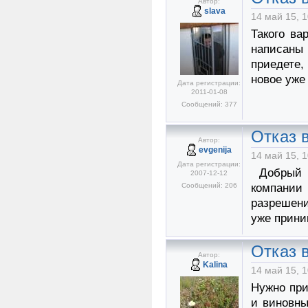
Автор:
slava
14 май 15, 1
Такого ва
написаны 
приедете,
новое уже
Дата регистрации:
2011-01-08
Сообщений: 377
Отказ в
Автор:
evgenija
14 май 15, 1
Дата регистрации:
Добрый д
2007-12-12
Сообщений: 206
компании
разрешени
уже прини
Отказ в
Автор:
Kalina
14 май 15, 1
Нужно при
и виновны