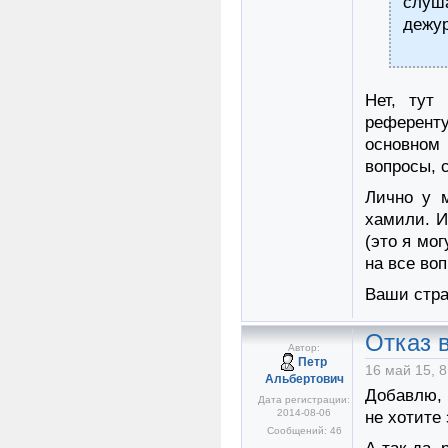
слуш
дежур
Нет, тут
референту
основном
вопросы, 
Лично у 
хамили. И
(это я мо
на все во
Ваши стра
Отказ в
Автор:
Петр
16 май 15, 8
Альбертович
Добавлю, 
Дата регистрации:
2014-08-06
не хотите 
Сообщений: 46