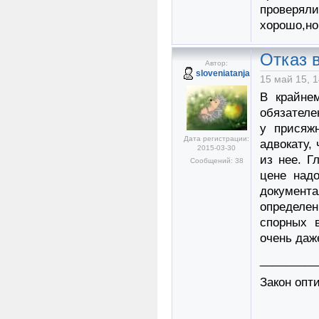
проверяли
хорошо,но
Отказ в
Автор:
sloveniatanja
15 май 15, 1
В крайне
обязателе
у присяж
Дата регистрации:
адвокату,
2015-03-30
из нее. Г
Сообщений: 38
цене надо
докумен
определен
спорных 
очень даж
_________
Закон опти