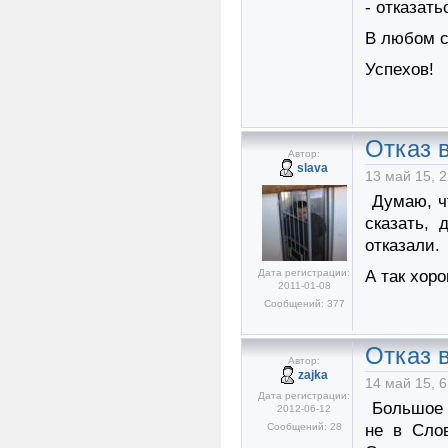
- отказать
В любом с
Успехов!
Отказ в
Автор:
slava
13 май 15, 2
Думаю, чт
сказать, 
отказали.
Дата регистрации:
А так хор
2011-01-08
Сообщений: 377
Отказ в
Автор:
zajka
14 май 15, 6
Дата регистрации:
Большое с
2012-06-12
Сообщений: 28
не в Слов