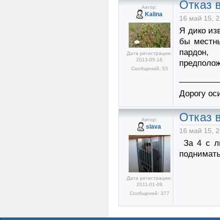
Отказ в
Автор:
Kalina
16 май 15, 2
Я дико из
бы местны
пардон,
Дата регистрации:
2013-05-16
предполож
Сообщений: 53
_________
Дорогу ос
Отказ в
Автор:
slava
16 май 15, 2
За 4 с л
поднимать
Дата регистрации:
2011-01-08
Сообщений: 377