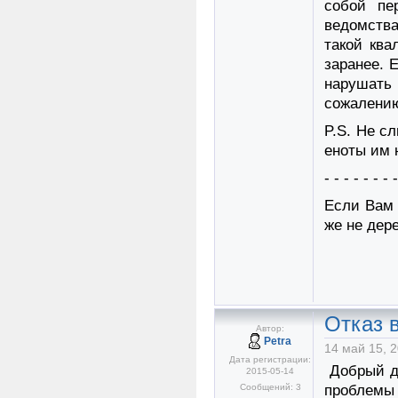
собой пе
ведомства
такой ква
заранее. 
нарушать
сожaлению,
P.S. Не с
eноты им 
- - - - - - - 
Если Вам 
же не дер
Отказ в
Автор:
Petra
14 май 15, 2
Дата регистрации:
Добрый д
2015-05-14
Сообщений: 3
проблемы 