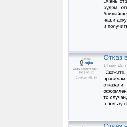
Очень стр
будем от
ближайшее
наши доку
и получит
Отказ в
Автор:
zajka
14 май 15, 7
Дата регистрации:
Скажите, 
2012-06-12
Сообщений: 28
правилам,
отказали
оформленн
то случаи
в пользу 
Отказ в