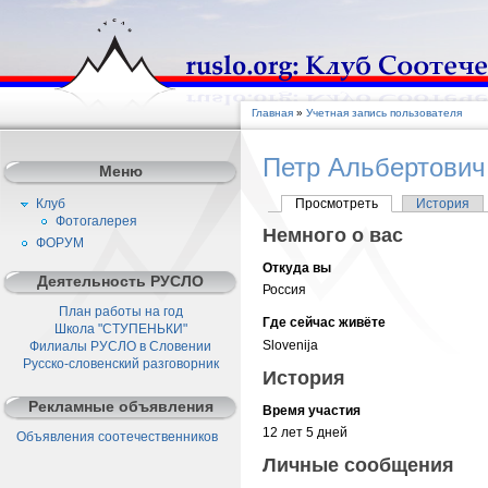
Главная
»
Учетная запись пользователя
Петр Альбертович
Меню
Клуб
Просмотреть
История
Фотогалерея
Немного о вас
ФОРУМ
Откуда вы
Деятельность РУСЛО
Россия
План работы на год
Где сейчас живёте
Школа "СТУПЕНЬКИ"
Slovenija
Филиалы РУСЛО в Словении
Русско-словенский разговорник
История
Рекламные объявления
Время участия
12 лет 5 дней
Объявления соотечественников
Личные сообщения