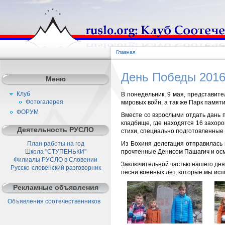
Главная
День Победы 201
Меню
Клуб
В понедельник, 9 мая, представите
Фотогалерея
мировых войн, а так же Парк памяти 
ФОРУМ
Вместе со взрослыми отдать дань 
кладбище, где находятся 16 захор
Деятельность РУСЛО
стихи, специально подготовленные 
План работы на год
Из Бохиня делегация отправилась 
Школа "СТУПЕНЬКИ"
прочтенные Денисом Пашагич и осмо
Филиалы РУСЛО в Словении
Заключительной частью нашего дня 
Русско-словенский разговорник
песни военных лет, которые мы ис
Рекламные объявления
Объявления соотечественников