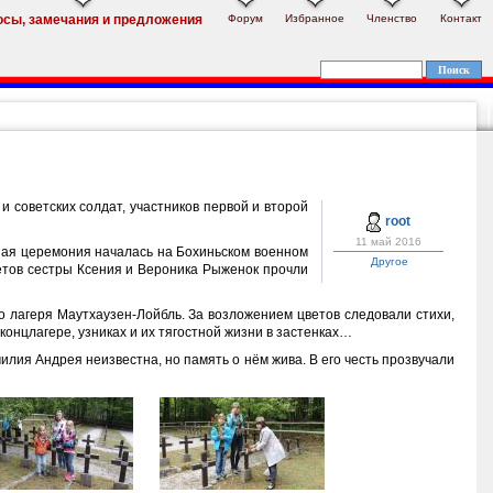
Форум
Избранное
Членство
Контакт
осы, замечания и предложения
 советских солдат, участников первой и второй
root
11 май 2016
ная церемония началась на Бохиньском военном
Другое
етов сестры Ксения и Вероника Рыженок прочли
 лагеря Маутхаузен-Лойбль. За возложением цветов следовали стихи,
онцлагере, узниках и их тягостной жизни в застенках…
лия Андрея неизвестна, но память о нём жива. В его честь прозвучали