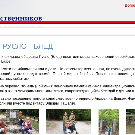
Вопр
6 РУСЛО - БЛЕД
ли филиала общества Русло (Блед) посетили места захоронений российских и
Ljubelj.
памяти погибшим пришли и дети. Не совсем торжественная, но очень душев
онений русских солдат времён Первой мировой войны. После возложения цв
к этому событию.
на перевал Любель (Лойбль) к мемориалу памяти узников концентрационного
тр всего мемориального комплекса, сопровождающийся беседой с детьми о к
стало посещение могилы советского военнопленного Андрея на Довьем. Фами
полнили вместе под гитару Элвиры Пашагич.