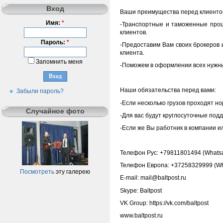
Вход
Ваши преимущества перед клиенто
Имя:
*
-Транспортные и таможенные проц
клиентов.
Пароль:
*
-Предоставим Вам своих брокеров и
клиента.
Запомнить меня
-Поможем в оформлении всех нужны
Наши обязательства перед вами:
Забыли пароль?
-Если несколько грузов проходят но
Случайное фото
-Для вас будут круглосуточные под
-Если же Вы работник в компании и
Телефон Рус: +79811801494 (Whatsa
Телефон Европа: +37258329999 (Wh
Посмотреть
эту галерею
E-mail: mail@baltpost.ru
Skype: Baltpost
VK Group: https://vk.com/baltpost
www.baltpost.ru