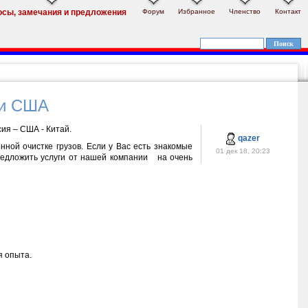
Форум
Избранное
Членство
Контакт
осы, замечания и предложения
 и США
ия – США - Китай.
qazer
нной очистке грузов. Если у Вас есть знакомые
01 дек 18, 20:23
редложить услуги от нашей компании
на очень
я опыта.