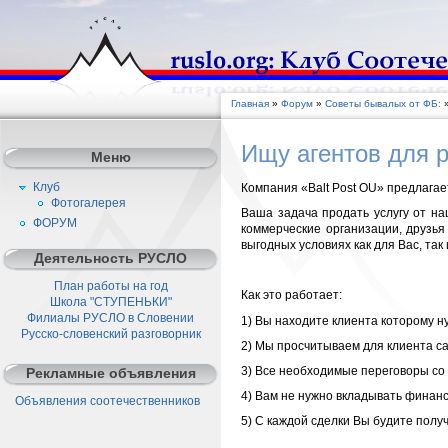
Главная
»
Форум
»
Советы бывалых от ФБ:
Ищу агентов для 
Меню
Клуб
Компания «Balt Post OU» предлагае
Фотогалерея
Ваша задача продать услугу от на
ФОРУМ
коммерческие организации, друзь
выгодных условиях как для Вас, так
Деятельность РУСЛО
План работы на год
Как это работает:
Школа "СТУПЕНЬКИ"
Филиалы РУСЛО в Словении
1) Вы находите клиента которому н
Русско-словенский разговорник
2) Мы просчитываем для клиента са
3) Все необходимые переговоры со 
Рекламные объявления
4) Вам не нужно вкладывать финансы
Объявления соотечественников
5) С каждой сделки Вы будите полу