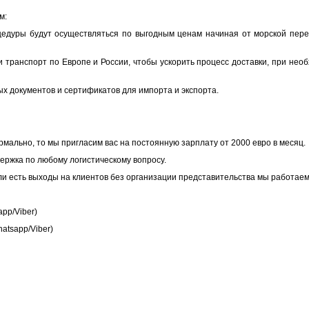
м:
едуры будут осуществляться по выгодным ценам начиная от морской пере
 транспорт по Европе и России, чтобы ускорить процесс доставки, при нео
х документов и сертификатов для импорта и экспорта.
рмально, то мы пригласим вас на постоянную зарплату от 2000 евро в месяц.
держка по любому логистическому вопросу.
ли есть выходы на клиентов без организации представительства мы работаем
pp/Viber)
atsapp/Viber)