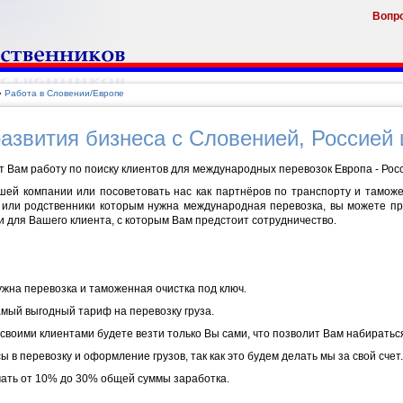
Вопр
»
Работа в Словении/Европе
развития бизнеса с Словенией, Россией
т Вам работу по поиску клиентов для международных перевозок Европа - Росс
шей компании или посоветовать нас как партнёров по транспорту и таможе
я или родственники которым нужна международная перевозка, вы можете п
 и для Вашего клиента, с которым Вам предстоит сотрудничество.
ужна перевозка и таможенная очистка под ключ.
мый выгодный тариф на перевозку груза.
своими клиентами будете везти только Вы сами, что позволит Вам набиратьс
 в перевозку и оформление грузов, так как это будем делать мы за свой счет.
чать от 10% до 30% общей суммы заработка.