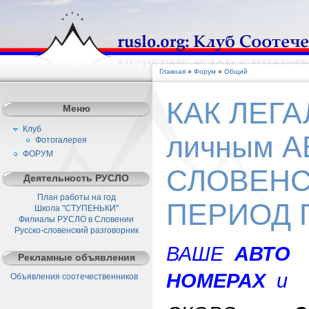
Главная
»
Форум
»
Общий
КАК ЛЕГ
Меню
Клуб
личным 
Фотогалерея
ФОРУМ
СЛОВЕНС
Деятельность РУСЛО
План работы на год
ПЕРИОД 
Школа "СТУПЕНЬКИ"
Филиалы РУСЛО в Словении
Русско-словенский разговорник
ВАШЕ
АВТО
Рекламные объявления
НОМЕРАХ
и
Объявления соотечественников