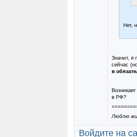
Нет, 
Значит, я 
сейчас (н
в обязат
Возникает
в РФ?
========
Люблю жиз
Войдите на с