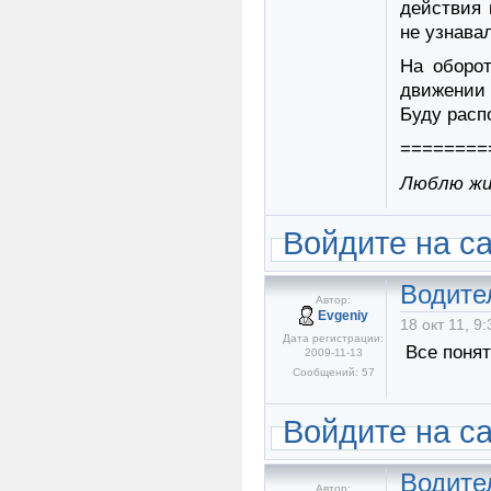
действия 
не узнава
На оборо
движении 
Буду расп
========
Люблю жиз
Войдите на с
Водите
Автор:
Evgeniy
18 окт 11, 9:
Дата регистрации:
Все понят
2009-11-13
Сообщений: 57
Войдите на с
Водите
Автор: