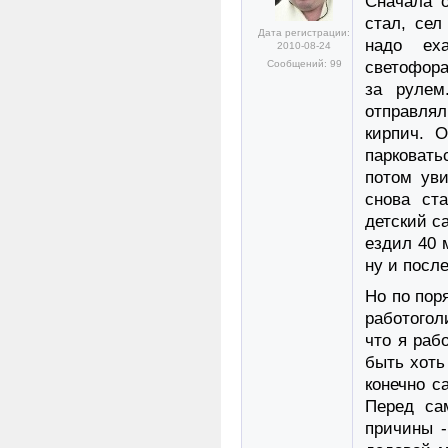
Сначала о
стал, сел
Дата регистрации:
надо ех
2010-08-24
Сообщений: 99
светофора
за рулем
отправлял
кирпич. 
парковать
потом уви
снова ст
детский са
ездил 40 
ну и посл
Но по пор
работогол
что я раб
быть хоть
конечно с
Перед са
причины -