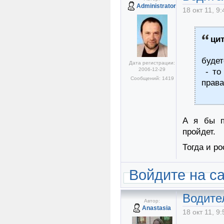
Administrator
18 окт 11, 9:
ци
будет
Дата регистрации:
2006-12-29
- то
Сообщений: 1419
права
А я бы п
пройдет.
Тогда и ро
Войдите на с
Водите
Автор:
Anastasia
18 окт 11, 9: