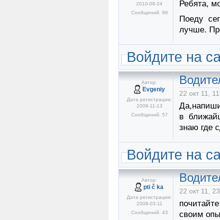
Ребята, мо
2010-08-24
Сообщений: 99
Поеду се
лучше. Пр
Войдите на с
Водите
Автор:
Evgeniy
22 окт 11, 11
Дата регистрации:
Да,напиши
2009-11-13
Сообщений: 57
в ближай
знаю где 
Войдите на с
Водите
Автор:
pti č ka
22 окт 11, 2
Дата регистрации:
почитайте
2008-03-11
Сообщений: 43
своим опы