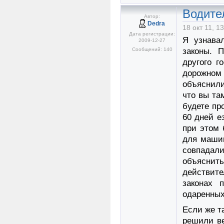
Водите
Автор:
Dedra
18 окт 11, 1
Дата регистрации:
Я узнава
2009-12-27
Сообщений: 140
законы. 
другого г
дорожном
объяснили
что вы та
будете пр
60 дней е
при этом 
для машин
совпадали
объяснит
действите
законах 
одаренных
Если же т
решили ве