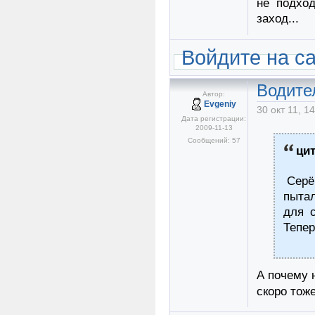
не подход
заход...
Войдите на с
Водите
Автор:
Evgeniy
30 окт 11, 1
Дата регистрации:
2009-11-13
Сообщений: 57
ци
Серёг
пытал
для 
Тепер
А почему н
скоро тож