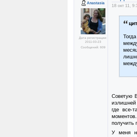
Anastasia
18 окт 11, 9:
ци
Тог
Дата регистрации:
2011-03-23
межд
Сообщений: 609
месяц
лишни
межд
Советую В
излишней 
где все-
моментов.
получить 
У меня н