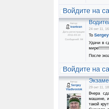
Войдите на с
Водите
Автор:
ivanivan
24 окт 11, 1
Дата регистрации:
Sergey
To
2011-03-10
Сообщений: 84
Удачи в с
мире!!!!!!!!!!
После экз
Войдите на с
Экзаме
Автор:
Sergey
29 окт 11, 1
Vladivostok
Вчера сд
машине, и
такой кру