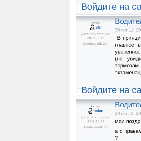
Войдите на с
Водите
Автор:
vic
30 окт 11, 2
Дата регистрации:
В принцип
2010-02-12
Сообщений: 204
главное 
увереннос
(не увид
тормозам.
экзаменац
Войдите на с
Водите
Автор:
holon
30 окт 11, 2
Дата регистрации:
мои поздра
2011-10-13
Сообщений: 36
а с права
?