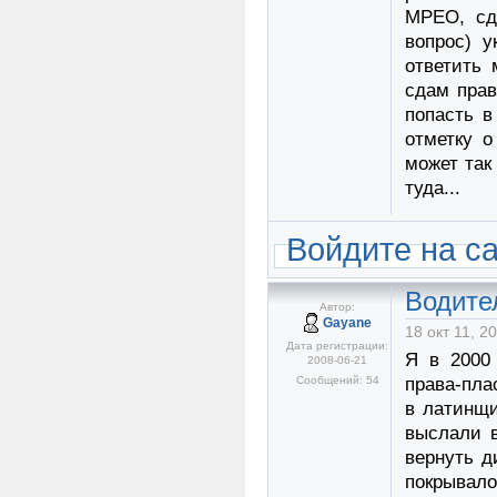
МРЕО, сд
вопрос) у
ответить 
сдам прав
попасть 
отметку о
может так
туда...
Войдите на с
Водите
Автор:
Gayane
18 окт 11, 2
Дата регистрации:
Я в 2000
2008-06-21
Сообщений: 54
права-пла
в латинщи
выслали 
вернуть д
покрывало