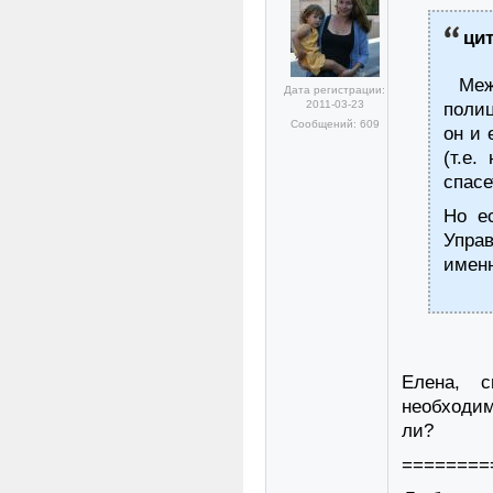
ци
Межд
Дата регистрации:
2011-03-23
полиц
Сообщений: 609
он и 
(т.е
спасе
Но е
Упра
именн
Елена, с
необходим
ли?
========