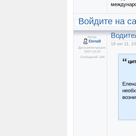
междунаро
Войдите на с
Водите
Автор:
ElenaB
18 окт 11, 1
Дата регистрации:
2007-10-25
Сообщений: 194
ци
Елена
необ
возни