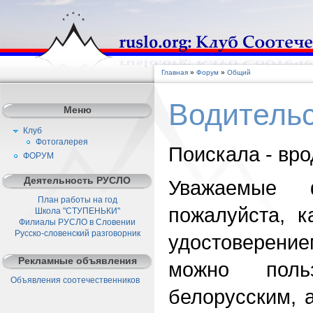
Главная
»
Форум
»
Общий
Водительс
Меню
Клуб
Фотогалерея
Поискала - вро
ФОРУМ
Деятельность РУСЛО
Уважаемые ф
План работы на год
пожалуйста, к
Школа "СТУПЕНЬКИ"
Филиалы РУСЛО в Словении
Русско-словенский разговорник
удостоверение
Рекламные объявления
можно поль
Объявления соотечественников
белорусским, 