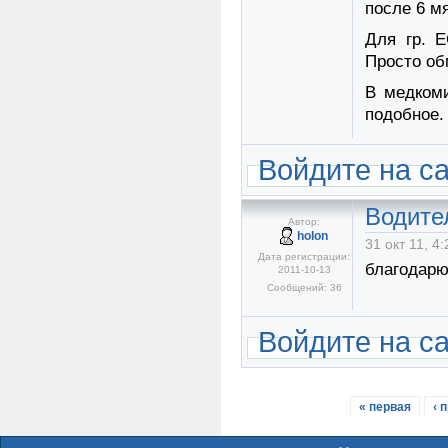
после 6 м
Для гр. 
Просто об
В медкоми
подобное.
Войдите на с
Водите
Автор:
holon
31 окт 11, 4:
Дата регистрации:
благодарю .
2011-10-13
Сообщений: 36
Войдите на с
« первая
‹ 