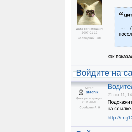
ци
... -
Дата регистрации:
2007-01-12
посол
Сообщений: 101
как показа
Войдите на с
Водите
Автор:
_stadnik_
21 окт 11, 1
Дата регистрации:
Подскажит
2011-10-03
Сообщений: 6
на ссылке
http://img