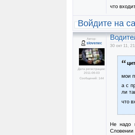
что входи
Войдите на с
Водите
Автор:
slovenec
30 окт 11, 2
ци
Дата регистрации:
2011-06-03
мои п
Сообщений: 144
а с п
ли та
что в
Не надо 
Словении