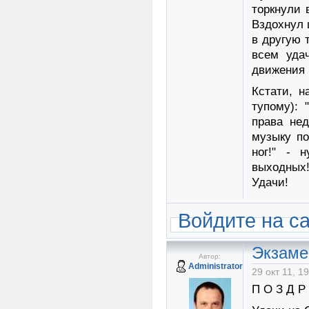
торкнули 
Вздохнул 
в другую 
всем уда
движения и
Кстати, н
тупому): 
права не
музыку по
ног!" - 
выходных!
Удачи!
Войдите на с
Экзаме
Автор:
Administrator
29 окт 11, 1
П О З Д Р 