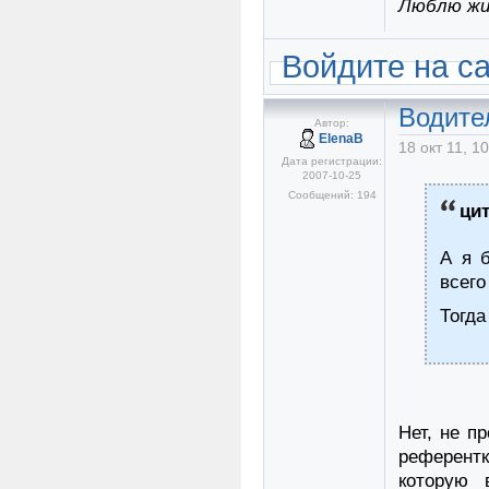
Люблю жиз
Войдите на с
Водите
Автор:
ElenaB
18 окт 11, 1
Дата регистрации:
2007-10-25
Сообщений: 194
ци
А я 
всего
Тогда
Нет, не п
референт
которую 