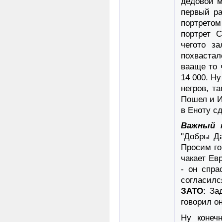
дедовой м
первый ра
портретом
портрет 
чегото з
похвастал
вааще то 
14 000. Н
негров, т
Пошел и И
в Еноту с
Важный 
"Добры Да
Просим го
чакает Ев
- он спра
согласил
ЗАТО
: За
говорил о
Ну конеч