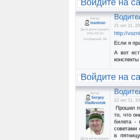
Войдите на с
Водите
Автор:
ivanivan
21 окт 11, 2
Дата регистрации:
http://vozn
2011-03-10
Сообщений: 84
Если я пр
А вот ест
конспекты и
Войдите на с
Водите
Автор:
Sergey
22 окт 11, 1
Vladivostok
Прошел по
то, что о
билета - 
советами 
в пятниц
Дата регистрации: