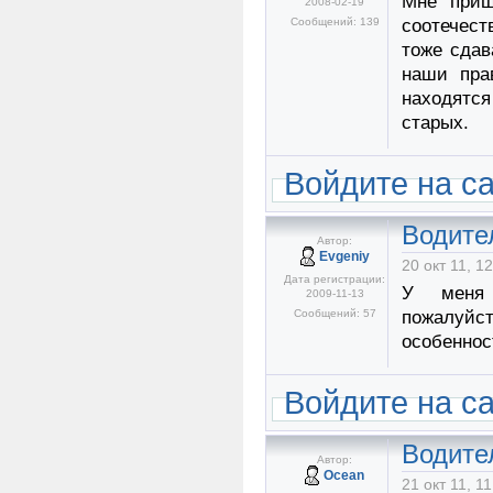
Мне приш
2008-02-19
Сообщений: 139
соотечест
тоже сдав
наши пра
находятся
старых.
Войдите на с
Водите
Автор:
Evgeniy
20 окт 11, 1
Дата регистрации:
У меня 
2009-11-13
Сообщений: 57
пожалуйст
особенно
Войдите на с
Водите
Автор:
Ocean
21 окт 11, 11