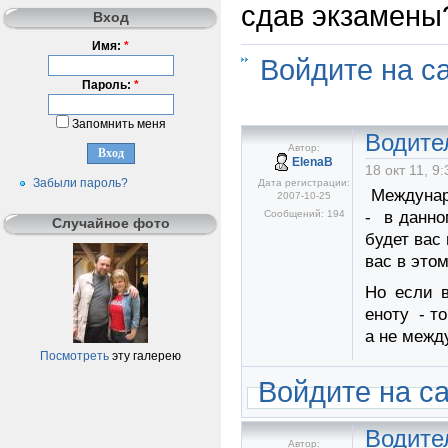
сдав экзамены
Вход
Имя:
*
Войдите на с
Пароль:
*
Запомнить меня
Водите
Автор:
ElenaB
18 окт 11, 9:
Забыли пароль?
Дата регистрации:
Междунар
2007-10-25
Сообщений: 194
- в данно
Случайное фото
будет вас
вас в этом
Но если 
еноту - т
а не межд
Посмотреть
эту галерею
Войдите на с
Водите
Автор: