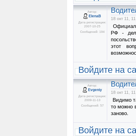
Водите
Автор:
ElenaB
18 окт 11, 11
Дата регистрации:
Официальн
2007-10-25
Сообщений: 194
РФ - дел
посольств
этот во
возможнос
Войдите на с
Водите
Автор:
Evgeniy
18 окт 11, 11
Дата регистрации:
Видимо та
2009-11-13
Сообщений: 57
то можно 
заново.
Войдите на с