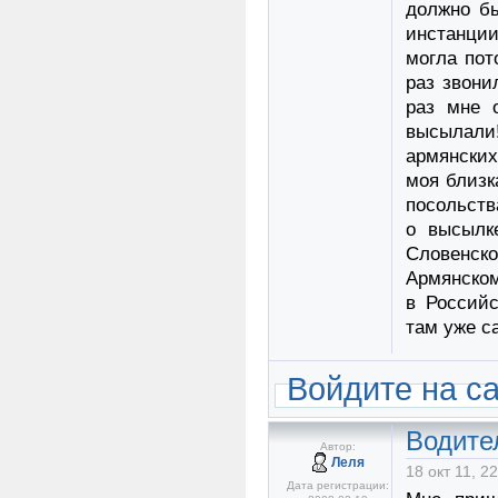
должно бы
инстанци
могла пот
раз звони
раз мне 
высылали
армянских
моя близк
посольств
о высылк
Словенск
Армянском
в Российс
там уже са
Войдите на с
Водите
Автор:
Леля
18 окт 11, 2
Дата регистрации: