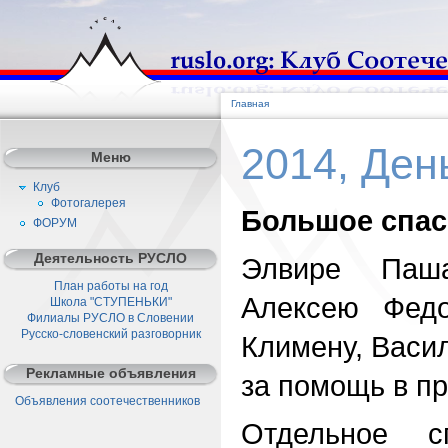
Главная
2014, Ден
Меню
Клуб
Фотогалерея
Большое спа
ФОРУМ
Деятельность РУСЛО
Элвире Паша
План работы на год
Алексею Федо
Школа "СТУПЕНЬКИ"
Филиалы РУСЛО в Словении
Русско-словенский разговорник
Климену, Васи
Рекламные объявления
за помощь в п
Объявления соотечественников
Отдельное 