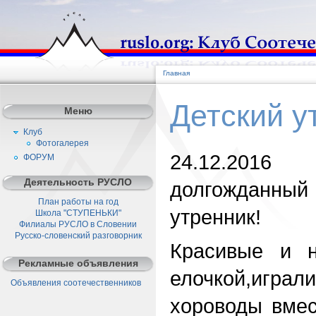
Главная
Детский у
Меню
Клуб
Фотогалерея
24.12.201
ФОРУМ
Деятельность РУСЛО
долгожданны
План работы на год
утренник!
Школа "СТУПЕНЬКИ"
Филиалы РУСЛО в Словении
Русско-словенский разговорник
Красивые и н
Рекламные объявления
елочкой,играли
Объявления соотечественников
хороводы вме