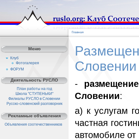
Главная
Размещен
Меню
Клуб
Словении
Фотогалерея
ФОРУМ
Деятельность РУСЛО
-
размещение
План работы на год
Словении
:
Школа "СТУПЕНЬКИ"
Филиалы РУСЛО в Словении
Русско-словенский разговорник
а) к услугам 
Рекламные объявления
частная гостин
Объявления соотечественников
автомобиле от 