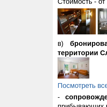
Стоимость - от 
в)
брониров
территории С
Посмотреть вс
-
сопровожд
прибывающих 