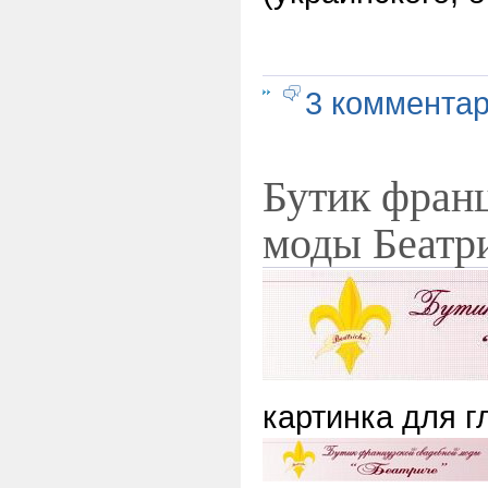
3 коммента
Бутик франц
моды Беатр
картинка для 