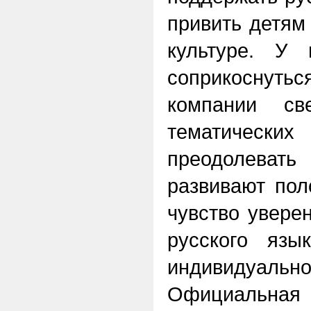
привить детям
культуре. У 
соприкоснуть
компании св
тематическ
преодолеват
развивают пол
чувство увере
русского язы
индивидуаль
Официальн