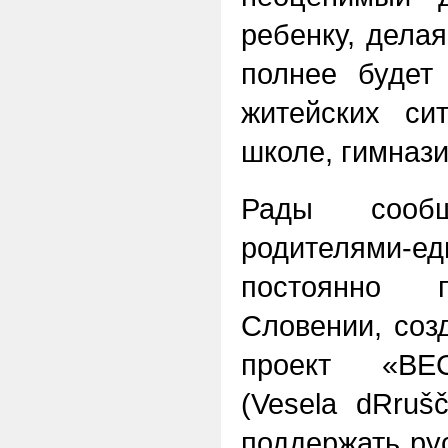
ребенку, делая
полнее будет
житейских си
школе, гимнази
Рады сооб
родителями-е
постоянно 
Словении, соз
проект «В
(Vesela dRrušč
поддержать ру