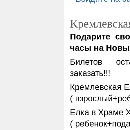
Кремлевска
Подарите св
часы на Новый
Билетов ос
заказать!!!
Кремлевская Е
( взрослый+реб
Елка в Храме 
( рeбeнок+пода