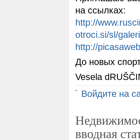
на ссылках:
http://www.rusci
otroci.si/sl/gale
http://picasawe
До новых спор
Vesela dRUŠČ
Войдите на с
Недвижимос
вводная ста