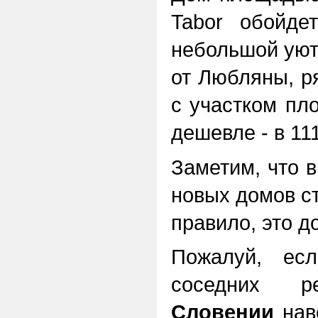
Tabor обойде
небольшой уютн
от Любляны, р
с участком пл
дешевле - в 11
Заметим, что 
новых домов ст
правило, это д
Пожалуй, ес
соседних р
Словении
нав