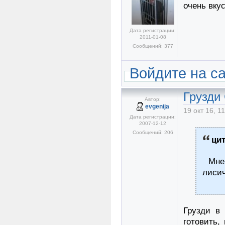
очень вку
Дата регистрации:
2011-01-08
Сообщений: 377
Войдите на с
Грузди
Автор:
evgenija
19 окт 16, 1
Дата регистрации:
2007-12-12
Сообщений: 206
ци
Мне 
лисич
Грузди в 
готовить,