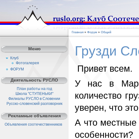
Главная
»
Форум
»
Общий
Грузди Сл
Меню
Клуб
Фотогалерея
Привет всем.
ФОРУМ
Деятельность РУСЛО
У нас в Мар
План работы на год
количество гр
Школа "СТУПЕНЬКИ"
Филиалы РУСЛО в Словении
Русско-словенский разговорник
уверен, что это
Рекламные объявления
А что местные 
Объявления соотечественников
особенности?