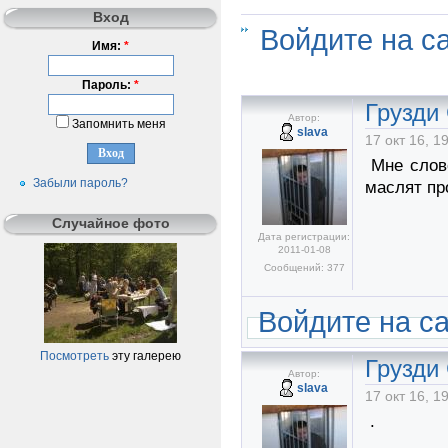
Вход
Войдите на с
Имя:
*
Пароль:
*
Грузди
Автор:
Запомнить меня
slava
17 окт 16, 1
Мне слове
Забыли пароль?
маслят пр
Случайное фото
Дата регистрации:
2011-01-08
Сообщений: 377
Войдите на с
Посмотреть
эту галерею
Грузди
Автор:
slava
17 окт 16, 1
.