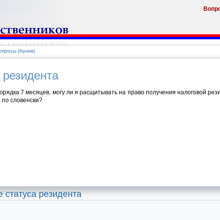
Вопр
просы (Архив)
 резидента
рядка 7 месяцев, могу ли я расщитывать на право получения налоговой рез
 по словенски?
 статуса резидента