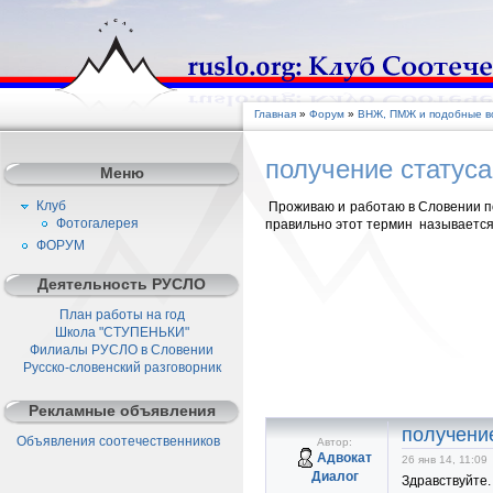
Главная
»
Форум
»
ВНЖ, ПМЖ и подобные во
получение статуса
Меню
Клуб
Проживаю и работаю в Словении по
Фотогалерея
правильно этот термин называется
ФОРУМ
Деятельность РУСЛО
План работы на год
Школа "СТУПЕНЬКИ"
Филиалы РУСЛО в Словении
Русско-словенский разговорник
Рекламные объявления
получение
Объявления соотечественников
Автор:
Адвокат
26 янв 14, 11:09
Диалог
Здравствуйте.