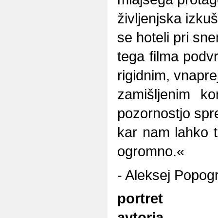
življenjska izku
se hoteli pri sn
tega filma podv
rigidnim, vnapre
zamišljenim ko
pozornostjo spr
kar nam lahko t
ogromno.«
- Aleksej Popogr
portret
avtorja