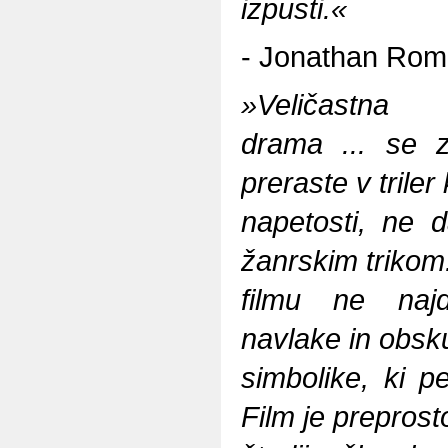
izpusti.«
- Jonathan Romn
»Veličastna
drama ... se 
preraste v triler
napetosti, ne 
žanrskim trikom
filmu ne najde
navlake in obsk
simbolike, ki p
Film je preprosto