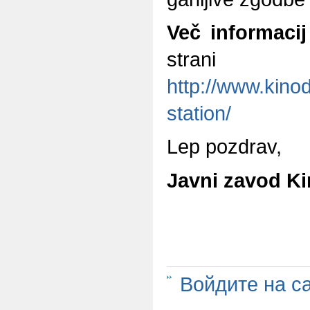
Več informaci
strani
http://www.kinod
station/
Lep pozdrav,
Javni zavod K
Войдите на с