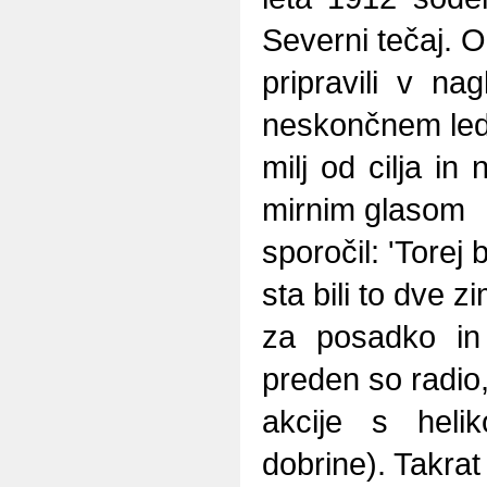
Severni tečaj. 
pripravili v nag
neskončnem ledu
milj od cilja in 
mirnim glasom
sporočil: 'Torej
sta bili to dve zi
za posadko in
preden so radio
akcije s helik
dobrine). Takrat 