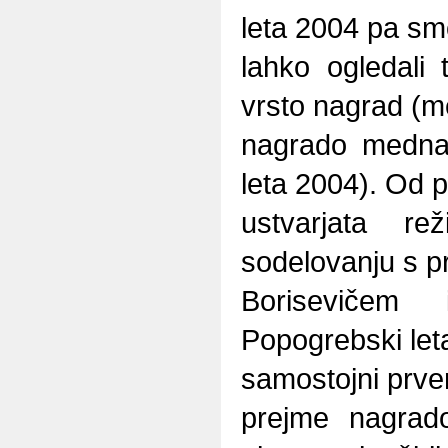
leta 2004 pa sm
lahko ogledali 
vrsto nagrad (m
nagrado medna
leta 2004). Od 
ustvarjata r
sodelovanju s 
Borisevičem 
Popogrebski le
samostojni prv
prejme nagrado