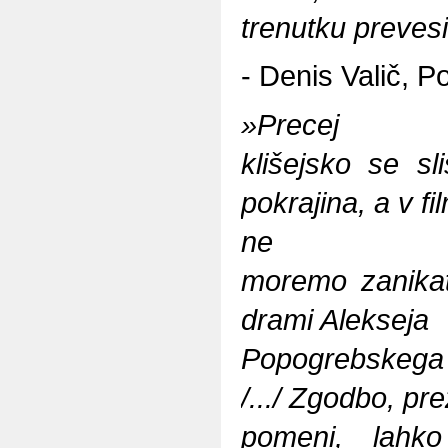
trenutku prevesi
- Denis Valič,
Po
»Precej
klišejsko se s
pokrajina, a v f
ne
moremo zanikat
drami Alekseja
Popogrebskega š
/.../ Zgodbo, pr
pomeni, lahk