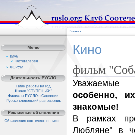
Главная
Кино
Меню
Клуб
Фотогалерея
фильм "Соб
ФОРУМ
Деятельность РУСЛО
Уважаемые 
План работы на год
Школа "СТУПЕНЬКИ"
особенно, и
Филиалы РУСЛО в Словении
Русско-словенский разговорник
знакомые!
Рекламные объявления
В рамках пр
Объявления соотечественников
Любляне" в че