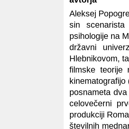
Aleksej Popogre
sin scenarista
psihologije na 
državni univer
Hlebnikovom, ta
filmske teorij
kinematografijo
posnameta dva k
celovečerni p
produkciji Roma
številnih mednar