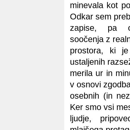
minevala kot po
Odkar sem prebr
zapise, pa o
soočenja z realn
prostora, ki j
ustaljenih razse
merila ur in min
v osnovi zgodb
osebnih (in nez
Ker smo vsi mes
ljudje, pripo
mlajšega protago