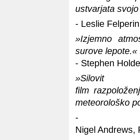
ustvarjata svojo
- Leslie Felperin
»Izjemno atmosf
surove lepote.«
- Stephen Hold
»Silovit
film razpolože
meteorološko po
-
Nigel Andrews, 