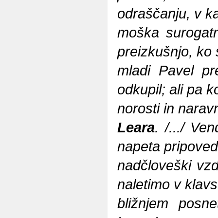
odraščanju, v ka
moška surogatno
preizkušnjo, ko
mladi Pavel pr
odkupil; ali pa 
norosti in naravn
Leara
. /.../ Ve
napeta pripoved
nadčloveški vzd
naletimo v klav
bližnjem posn