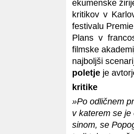
ekumenske žirije 
kritikov v Karlo
festivalu Premie
Plans v franco
filmske akademi
najboljši scenari
poletje
je avtorj
kritike
»Po odličnem p
v katerem se je
sinom, se Popo