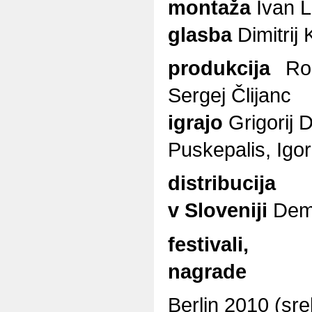
montaža
Ivan 
glasba
Dimitrij
produkcija
Rom
Sergej Člijanc
igrajo
Grigorij D
Puskepalis, Igor
distribucija
v Sloveniji
Dem
festivali,
nagrade
Berlin 2010 (sr