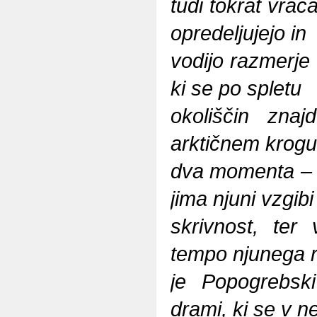
tudi tokrat vrač
opredeljujejo in
vodijo razmerje 
ki se po spletu
okoliščin znaj
arktičnem krogu.
dva momenta – d
jima njuni vzgibi
skrivnost, ter 
tempo njunega 
je Popogrebski
drami, ki se v 