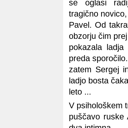
se oglasi radi
tragično novico
Pavel. Od takra
obzorju čim prej
pokazala ladja 
preda sporočilo
zatem Sergej i
ladjo bosta čaka
leto ...
V psihološkem t
puščavo ruske Ar
dva intimna,