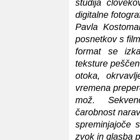
študija človekov
digitalne fotograf
Pavla Kostomar
posnetkov s fil
format se izk
teksture peščen
otoka, okrvavl
vremena preper
mož. Sekvenč
čarobnost nara
spreminjajoče 
zvok in glasba 