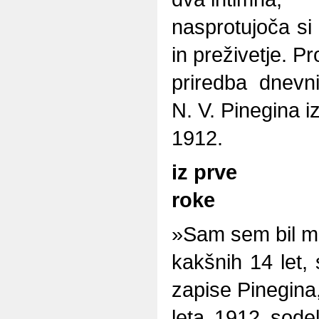
nasprotujoča si 
in preživetje. Pr
priredba dnevn
N. V. Pinegina iz
1912.
iz prve
roke
»Sam sem bil mes
kakšnih 14 let,
zapise Pinegina,
leta 1912 sodel