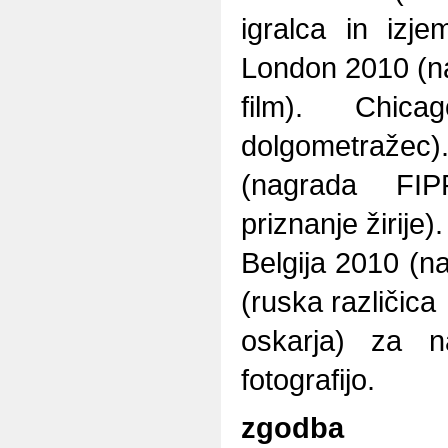
igralca in izje
London 2010 (na
film). Chica
dolgometražec)
(nagrada FI
priznanje žirije
Belgija 2010 (na
(ruska različica
oskarja) za na
fotografijo.
zgodba