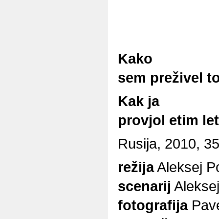
Kako
sem preživel to
Kak ja
provjol etim l
Rusija, 2010, 3
režija
Aleksej P
scenarij
Alekse
fotografija
Pave