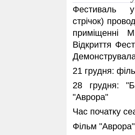
Фестиваль у
стрічок) прово
приміщенні М
Відкриття Фест
Демонструвала
21 грудня: філ
28 грудня: "
"Аврора"
Час початку сеа
Фільм "Аврора"