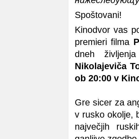
Spoštovani!
Kinodvor vas po
premieri filma
P
dneh življenj
Nikolajeviča To
ob 20:00 v Kin
Gre sicer za ang
v rusko okolje,
največjih rusk
ganljive zgodbe 