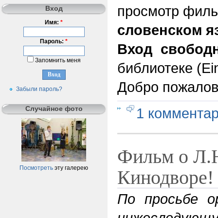
просмотр фил
Вход
Имя:
*
словенском я
Пароль:
*
Вход свобод
Запомнить меня
библиотеке (Ein
Добро пожалов
Забыли пароль?
Случайное фото
1 коммента
Фильм о Л.Н
Посмотреть
эту галерею
Кинодворе!
По просьбе о
нижеследующу