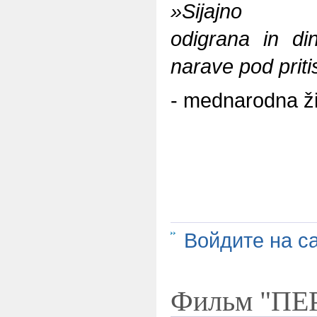
»Sijajno
odigrana in di
narave pod prit
- mednarodna ži
Войдите на с
Фильм "П