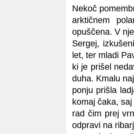
Nekoč pomembna
arktičnem pol
opuščena. V njej
Sergej, izkušeni
let, ter mladi Pa
ki je prišel ned
duha. Kmalu naj
ponju prišla lad
komaj čaka, saj 
rad čim prej vr
odpravi na ribar