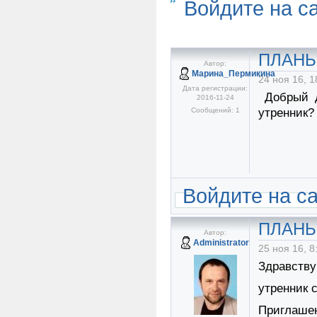
Войдите на с
ПЛАНЫ 
Автор:
Марина_Пермикина
24 ноя 16, 1
Дата регистрации:
Добрый д
2016-11-24
Сообщений: 1
утренник?
Войдите на с
ПЛАНЫ 
Автор:
Administrator
25 ноя 16, 8
Здравству
утренник 
Приглашен