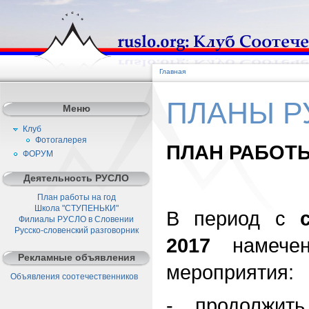
Главная
ПЛАНЫ РУС
Меню
Клуб
Фотогалерея
ПЛАН РАБОТЫ 
ФОРУМ
Деятельность РУСЛО
План работы на год
Школа "СТУПЕНЬКИ"
В период с
Филиалы РУСЛО в Словении
Русско-словенский разговорник
2017
намече
Рекламные объявления
мероприятия:
Объявления соотечественников
- продолжить