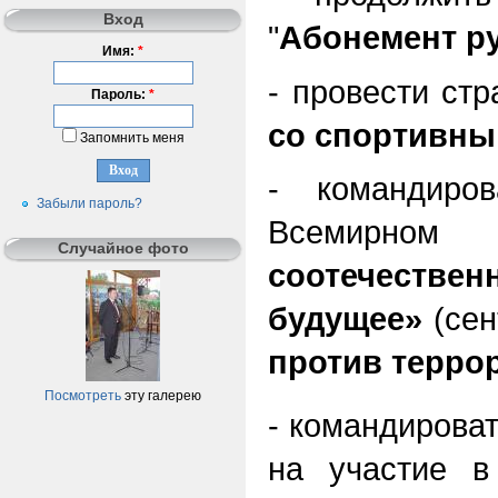
Вход
"
Абонемент р
Имя:
*
- провести ст
Пароль:
*
со спортивн
Запомнить меня
- командиро
Забыли пароль?
Всемирном
Случайное фото
соотечест
будущее»
(сен
против терро
Посмотреть
эту галерею
- командирова
на участие 