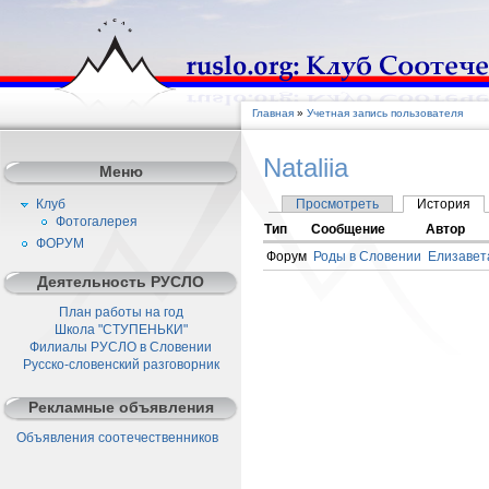
Главная
»
Учетная запись пользователя
Nataliia
Меню
Клуб
Просмотреть
История
Фотогалерея
Тип
Сообщение
Автор
ФОРУМ
Форум
Роды в Словении
Елизавет
Деятельность РУСЛО
План работы на год
Школа "СТУПЕНЬКИ"
Филиалы РУСЛО в Словении
Русско-словенский разговорник
Рекламные объявления
Объявления соотечественников