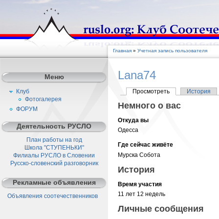
Главная
»
Учетная запись пользователя
Lana74
Меню
Клуб
Просмотреть
История
Фотогалерея
Немного о вас
ФОРУМ
Откуда вы
Деятельность РУСЛО
Одесса
План работы на год
Где сейчас живёте
Школа "СТУПЕНЬКИ"
Мурска Собота
Филиалы РУСЛО в Словении
Русско-словенский разговорник
История
Рекламные объявления
Время участия
11 лет 12 недель
Объявления соотечественников
Личные сообщения