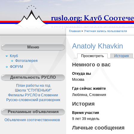
Главная
»
Учетная запись пользователя
Anatoly Khavkin
Меню
Клуб
Просмотреть
История
Фотогалерея
Немного о вас
ФОРУМ
Откуда вы
Деятельность РУСЛО
Москва
План работы на год
Где сейчас живёте
Школа "СТУПЕНЬКИ"
Любляна, Словения
Филиалы РУСЛО в Словении
Русско-словенский разговорник
История
Рекламные объявления
Время участия
9 лет 39 недель
Объявления соотечественников
Личные сообщения