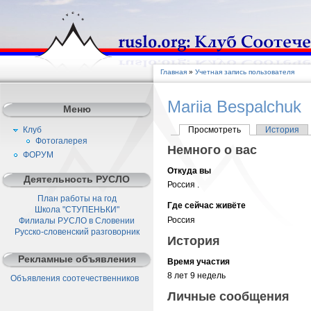
Главная
»
Учетная запись пользователя
Mariia Bespalchuk
Меню
Клуб
Просмотреть
История
Фотогалерея
Немного о вас
ФОРУМ
Откуда вы
Деятельность РУСЛО
Россия .
План работы на год
Где сейчас живёте
Школа "СТУПЕНЬКИ"
Россия
Филиалы РУСЛО в Словении
Русско-словенский разговорник
История
Рекламные объявления
Время участия
8 лет 9 недель
Объявления соотечественников
Личные сообщения