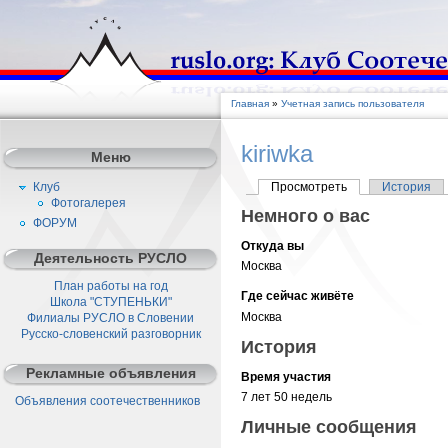
Главная
»
Учетная запись пользователя
kiriwka
Меню
Клуб
Просмотреть
История
Фотогалерея
Немного о вас
ФОРУМ
Откуда вы
Деятельность РУСЛО
Москва
План работы на год
Где сейчас живёте
Школа "СТУПЕНЬКИ"
Москва
Филиалы РУСЛО в Словении
Русско-словенский разговорник
История
Рекламные объявления
Время участия
7 лет 50 недель
Объявления соотечественников
Личные сообщения