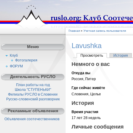
Главная
»
Учетная запись пользователя
Lavushka
Меню
Клуб
Просмотреть
История
Фотогалерея
Немного о вас
ФОРУМ
Откуда вы
Деятельность РУСЛО
Россия, Питер
План работы на год
Где сейчас живёте
Школа "СТУПЕНЬКИ"
Словения, Целье
Филиалы РУСЛО в Словении
Русско-словенский разговорник
История
Рекламные объявления
Время участия
17 лет 28 недель
Объявления соотечественников
Личные сообщения