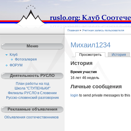
Главная
»
Учетная запись пользователя
Михаил1234
Меню
Клуб
Просмотреть
История
Фотогалерея
История
ФОРУМ
Время участия
Деятельность РУСЛО
16 лет 46 недель
План работы на год
Личные сообщения
Школа "СТУПЕНЬКИ"
Филиалы РУСЛО в Словении
login
to send private messages to this
Русско-словенский разговорник
Рекламные объявления
Объявления соотечественников