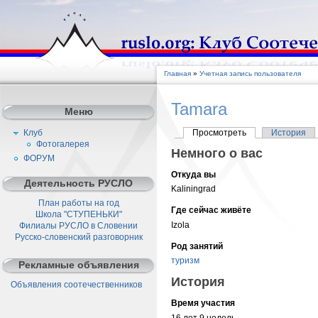
Главная
»
Учетная запись пользователя
Tamara
Меню
Клуб
Просмотреть
История
Фотогалерея
Немного о вас
ФОРУМ
Откуда вы
Деятельность РУСЛО
Kaliningrad
План работы на год
Где сейчас живёте
Школа "СТУПЕНЬКИ"
Izola
Филиалы РУСЛО в Словении
Русско-словенский разговорник
Род занятий
туризм
Рекламные объявления
История
Объявления соотечественников
Время участия
16 лет 9 недель