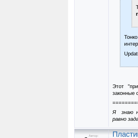
Тонк
интер
Updat
Этот "пр
законные 
========
Я знаю н
равно зад
Пласти
Автор: