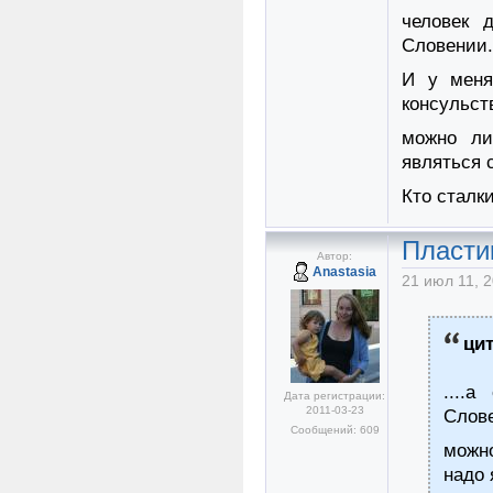
человек 
Словении.
И у меня
консульст
можно ли
являться 
Кто сталк
Пласти
Автор:
Anastasia
21 июл 11, 2
ци
....
Дата регистрации:
2011-03-23
Слов
Сообщений: 609
можн
надо 