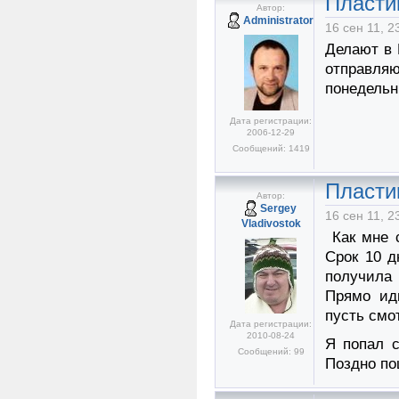
Пласти
Автор:
Administrator
16 сен 11, 2
Делают в 
отправл
понедельн
Дата регистрации:
2006-12-29
Сообщений: 1419
Пласти
Автор:
Sergey
16 сен 11, 2
Vladivostok
Как мне с
Срок 10 д
получила
Прямо иди
пусть смо
Дата регистрации:
2010-08-24
Я попал с
Сообщений: 99
Поздно по