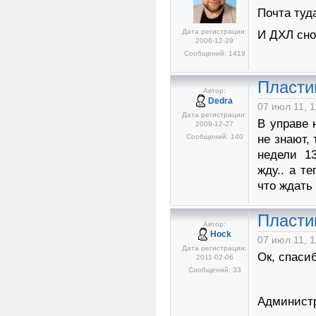
Почта туд
Дата регистрации:
И ДХЛ снов
2006-12-29
Сообщений: 1419
Пласти
Автор:
Dedra
07 июл 11, 1
Дата регистрации:
В управе 
2009-12-27
Сообщений: 140
не знают,
недели 13
жду.. а т
что ждать
Пласти
Автор:
Hock
07 июл 11, 1
Дата регистрации:
Ок, спасиб
2011-02-06
Сообщений: 33
Админист