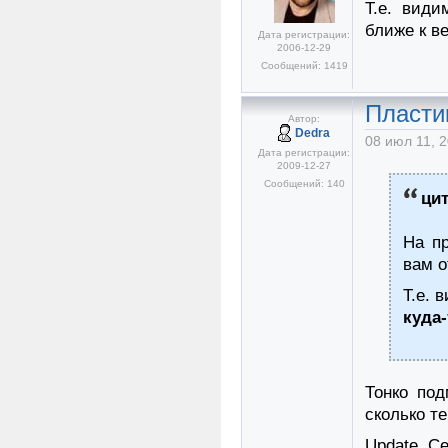
Т.е. види
ближе к ве
Дата регистрации:
2006-12-29
Сообщений: 1419
Пласти
Автор:
Dedra
08 июл 11, 2
Дата регистрации:
2009-12-27
Сообщений: 140
ци
На п
вам о
Т.е. 
куда-
Тонко под
сколько те
Update. С