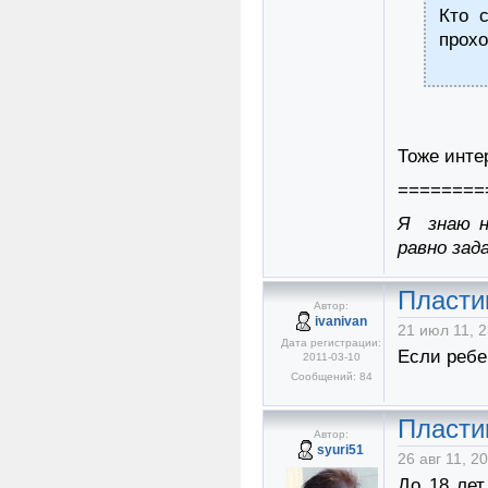
Кто 
прохо
Тоже инте
========
Я знаю н
равно зад
Пласти
Автор:
ivanivan
21 июл 11, 2
Дата регистрации:
Если ребе
2011-03-10
Сообщений: 84
Пласти
Автор:
syuri51
26 авг 11, 2
До 18 лет