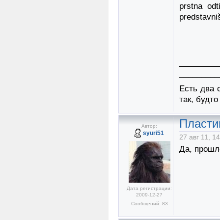
prstna odt
predstavniš
_________
_________
Есть два 
так, будто
Пласти
Автор:
syuri51
27 авг 11, 1
Да, прошл
Дата регистрации:
2009-12-27
Сообщений: 83