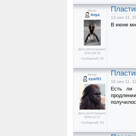
Пласти
Автор:
Anya
13 сен 11, 2
В июне мн
Дата регистрации:
2010-09-16
Сообщений: 82
Пласти
Автор:
syuri51
16 сен 11, 2
Есть ли 
продлении
получилос
Дата регистрации:
2009-12-27
Сообщений: 83