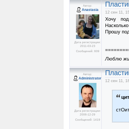
Пласти
Автор:
Anastasia
12 сен 11, 1
Хочу под
Насколько
Прошу подс
Дата регистрации:
2011-03-23
========
Сообщений: 609
Люблю жиз
Пласти
Автор:
Administrator
12 сен 11, 1
ци
стОит
Дата регистрации:
2006-12-29
Сообщений: 1419