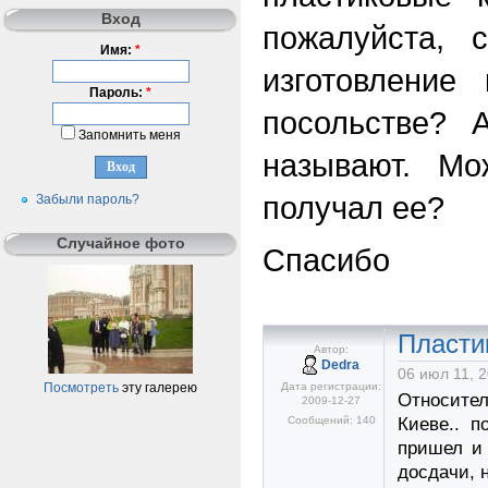
Вход
пожалуйста, 
Имя:
*
изготовление
Пароль:
*
посольстве? 
Запомнить меня
называют. Мо
получал ее?
Забыли пароль?
Случайное фото
Спасибо
Пласти
Автор:
Dedra
06 июл 11, 2
Дата регистрации:
Посмотреть
эту галерею
Относител
2009-12-27
Сообщений: 140
Киеве.. п
пришел и 
досдачи, 