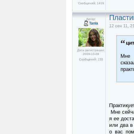
Сообщений: 1419
Пласти
Автор:
Tania
12 сен 11, 2
ци
Дата регистрации:
2009-10-09
Мне 
Сообщений: 155
сказ
практ
Практикуе
Мне сейча
я ее дост
или два в
о вас пом