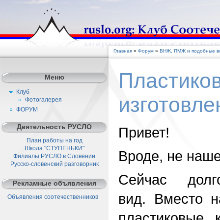
Главная
»
Форум
»
ВНЖ, ПМЖ и подобные во
Пластико
Меню
Клуб
изготовле
Фотогалерея
ФОРУМ
Деятельность РУСЛО
Привет!
План работы на год
Школа "СТУПЕНЬКИ"
Вроде, не наше
Филиалы РУСЛО в Словении
Русско-словенский разговорник
Сейчас долг
Рекламные объявления
вид. Вместо н
Объявления соотечественников
пластиковые 