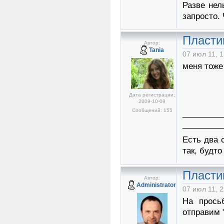
Разве нел
запросто.
Пласти
Автор:
Tania
07 июл 11, 1
меня тоже
Дата регистрации:
2009-10-09
Сообщений: 155
_________
_________
Есть два 
так, будто
Пласти
Автор:
Administrator
07 июл 11, 2
На прось
отправим 