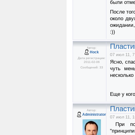
были отме
После тог
около дву
ожидании,
:))
Пласти
Автор:
Hock
07 июл 11, 7
Дата регистрации:
Ясно, спа
2011-02-06
Сообщений: 33
чуть мен
несколько
Еще у ког
Пласти
Автор:
Administrator
07 июл 11, 1
При пол
"принципи