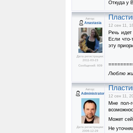
Откуда у 
Пласти
Автор:
Anastasia
12 сен 11, 1
Ркчь идет
Если что-
эту приор
Дата регистрации:
2011-03-23
========
Сообщений: 609
Люблю жиз
Пласти
Автор:
Administrator
12 сен 11, 2
Мне пол-г
возможнос
Может сей
Дата регистрации:
Не уточня
2006-12-29