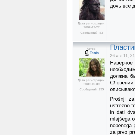
дочь все 
Дата регистрации:
2009-12-27
Сообщений: 83
Пласти
Автор:
Tania
26 авг 11, 2
Наверно
необходим
должна бы
Дата регистрации:
СЛовении 
2009-10-09
описывают
Сообщений: 155
Prošnji za
ustrezno f
in dati dv
mlajšega o
nobenega p
za prvo pre