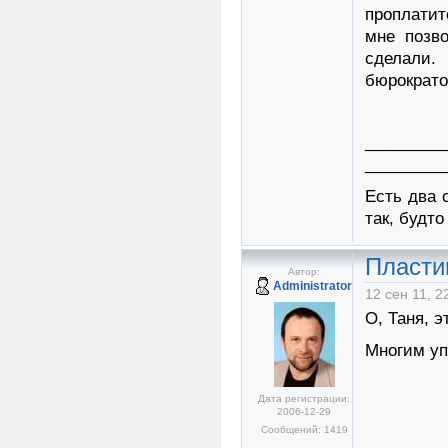
проплатит
мне позво
сделали.
бюрократо
_________
_________
Есть два 
так, будто
Пласти
Автор:
Administrator
12 сен 11, 2
О, Таня, э
Многим уп
Дата регистрации:
2006-12-29
Сообщений: 1419